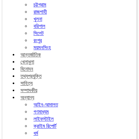
চট্টগ্রাম
রাজশাহী
খুলনা
বরিশাল
সিলেট
রংপুর
ময়মনসিংহ
আন্তর্জাতিক
খেলাধুলা
বিনোদন
তথ্যপ্রযুক্তি
সাহিত্য
সম্পাদকীয়
অন্যান্য
আইন-আদালত
গণমাধ্যম
লাইফস্টাইল
ক্রাইম রিপোর্ট
ধর্ম