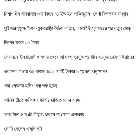
নির্মাণাধীন মাদরাসার ওয়াশরুমে ‘মেইড ইন পাকিস্তান’ লেখা রিভলবার উদ্ধার
সুইজারল্যান্ডে ইরান-যুক্তরাষ্ট্র বৈঠক বাতিল, এমওইউ স্বাক্ষরের পর নতুন মোড়।
ডিমের ডজন ৬৫ টাকা
লেবাননে ইসরায়েলি হামলার জেরে আবারও হরমুজ প্রণালি বন্ধের ঘোষণা ইরানের
একনেক সভায় ৩৬ হাজার ৬৯৫ কোটি টাকার ৯ প্রকল্প অনুমোদন
পদ্মা-মেঘনায় ইলিশ ধরা শুরু হচ্ছে
কালিহাতীতে ধর্ষকদের ফাঁসির দাবিতে মানব বন্ধন
আজ টানা ৬ ঘণ্টা বিদ্যুৎ থাকবে না যেসব এলাকায়
সৌদি গেলেন এমপি বদি