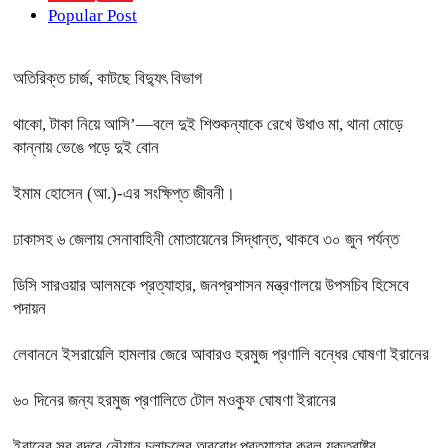
Popular Post
অতিরিক্ত চার্জ, কাটছে বিদ্যুৎ বিভাগ
থাকো, টাকা নিয়ে আসি’—বলে দুই শিশুকন্যাকে রেখে উধাও মা, থানা মোড়ে
কান্নায় ভেঙে পড়ে দুই বোন
ইমাম হোসেন (আ.)-এর সংক্ষিপ্ত জীবনী।
ঢাকাসহ ৬ জেলায় সেনাবাহিনী মোতায়েনের সিদ্ধান্ত, থাকবে ৩০ জুন পর্যন্ত
ডিসি সারওয়ার আলমকে প্রত্যাহার, জনপ্রশাসন মন্ত্রণালয়ে উপসচিব হিসেবে
পদায়ন
লেবাননে ইসরায়েলি হামলার জেরে আবারও হরমুজ প্রণালি বন্ধের ঘোষণা ইরানের
৬০ দিনের জন্য হরমুজ প্রণালিতে টোল মওকুফ ঘোষণা ইরানের
ইরানের সব বন্দরে নৌযান চলাচলের অবরোধ প্রত্যাহার করল যুক্তরাষ্ট্র