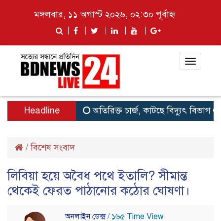
মঙ্গলবার, ১১ অগাস্ট ২০২৬, ০২:৩০ পূর্বাহ্ন
Toggle
navigat
Headline
অতিরিক্ত চার্জ, কাটছে বিদ্যুৎ বিভাগ
থাক
/
বিশেষ সংবাদ
লিবিয়া হয়ে অবৈধ পথে ইতালি? সীমান্ত
থেকেই ফেরত পাঠানোর কঠোর ঘোষণা।
অনলাইন ডেক্স
/ ১৬৫ Time View