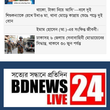
থাকো, টাকা নিয়ে আসি’—বলে দুই
শিশুকন্যাকে রেখে উধাও মা, থানা মোড়ে কান্নায় ভেঙে পড়ে দুই
বোন
ইমাম হোসেন (আ.)-এর সংক্ষিপ্ত জীবনী।
ঢাকাসহ ৬ জেলায় সেনাবাহিনী মোতায়েনের
সিদ্ধান্ত, থাকবে ৩০ জুন পর্যন্ত
ডিসি সারওয়ার আলমকে প্রত্যাহার,
জনপ্রশাসন মন্ত্রণালয়ে উপসচিব হিসেবে
পদায়ন
লেবাননে ইসরায়েলি হামলার জেরে আবারও
হরমুজ প্রণালি বন্ধের ঘোষণা ইরানের