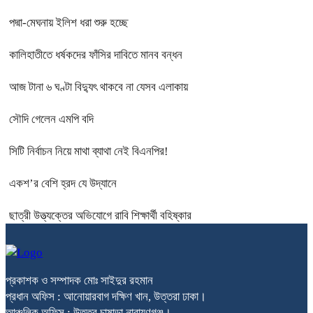
পদ্মা-মেঘনায় ইলিশ ধরা শুরু হচ্ছে
কালিহাতীতে ধর্ষকদের ফাঁসির দাবিতে মানব বন্ধন
আজ টানা ৬ ঘণ্টা বিদ্যুৎ থাকবে না যেসব এলাকায়
সৌদি গেলেন এমপি বদি
সিটি নির্বাচন নিয়ে মাথা ব্যাথা নেই বিএনপির!
একশ’র বেশি হ্রদ যে উদ্যানে
ছাত্রী উত্ত্যক্তের অভিযোগে রাবি শিক্ষার্থী বহিষ্কার
প্রকাশক ও সম্পাদক মোঃ সাইদুর রহমান
প্রধান অফিস : আনোয়ারবাগ দক্ষিণ খান, উত্তরা ঢাকা।
আঞ্চলিক অফিস : উত্তর চাষাড়া নারায়ণগঞ্জ।