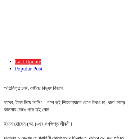
Last Update
Popular Post
অতিরিক্ত চার্জ, কাটছে বিদ্যুৎ বিভাগ
থাকো, টাকা নিয়ে আসি’—বলে দুই শিশুকন্যাকে রেখে উধাও মা, থানা মোড়ে
কান্নায় ভেঙে পড়ে দুই বোন
ইমাম হোসেন (আ.)-এর সংক্ষিপ্ত জীবনী।
ঢাকাসহ ৬ জেলায় সেনাবাহিনী মোতায়েনের সিদ্ধান্ত, থাকবে ৩০ জুন পর্যন্ত