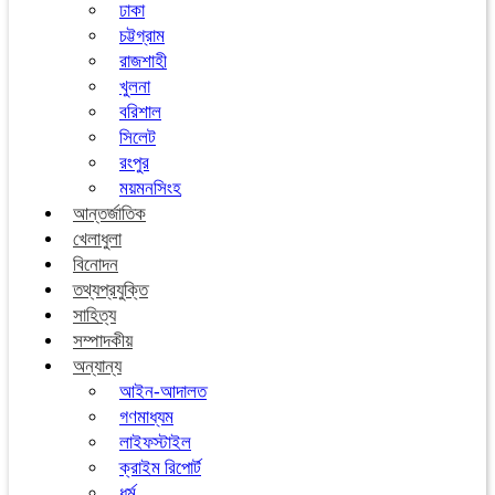
ঢাকা
চট্টগ্রাম
রাজশাহী
খুলনা
বরিশাল
সিলেট
রংপুর
ময়মনসিংহ
আন্তর্জাতিক
খেলাধুলা
বিনোদন
তথ্যপ্রযুক্তি
সাহিত্য
সম্পাদকীয়
অন্যান্য
আইন-আদালত
গণমাধ্যম
লাইফস্টাইল
ক্রাইম রিপোর্ট
ধর্ম