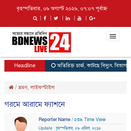
বৃহস্পতিবার, ০৬ অগাস্ট ২০২৬, ০৭:০৭ পূর্বাহ্ন
Toggle
navigat
Headline
অতিরিক্ত চার্জ, কাটছে বিদ্যুৎ বিভাগ
থা
/
ভ্রমণ
লাইফস্টাইল
,
গরমে আরামে ফ্যাশনে
Reporter Name
/ ২৩৯ Time View
Update : বৃহস্পতিবার, ২৬ এপ্রিল, ২০১৮