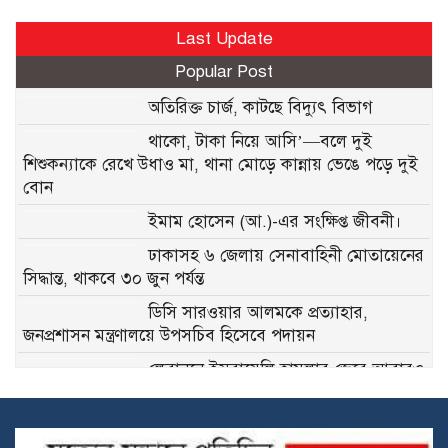
Last Update
Popular Post
অতিরিক্ত চার্জ, কাটছে বিদ্যুৎ বিভাগ
থাকো, টাকা নিয়ে আসি’—বলে দুই
শিশুকন্যাকে রেখে উধাও মা, থানা মোড়ে কান্নায় ভেঙে পড়ে দুই
বোন
ইমাম হোসেন (আ.)-এর সংক্ষিপ্ত জীবনী।
ঢাকাসহ ৬ জেলায় সেনাবাহিনী মোতায়েনের
সিদ্ধান্ত, থাকবে ৩০ জুন পর্যন্ত
ডিসি সারওয়ার আলমকে প্রত্যাহার,
জনপ্রশাসন মন্ত্রণালয়ে উপসচিব হিসেবে পদায়ন
লেবাননে ইসরায়েলি হামলার জেরে আবারও
হরমুজ প্রণালি বন্ধের ঘোষণা ইরানের
৬০ দিনের জন্য হরমুজ প্রণালিতে টোল