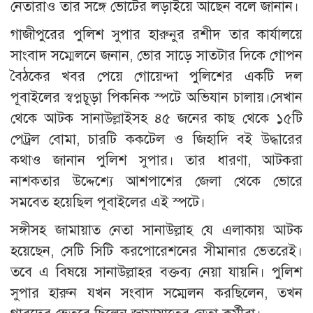
নেতারাও তার সঙ্গে ভোটের লড়াইয়ে আছেন বলে জানান।
গাজীপুরের পুলিশ সুপার হারুনুর রশীদ তার কার্যালয়ে
সাংবাদ সম্মেলনে জনান, ভোর সাড়ে সাতটার দিকে গোপন
বৈঠকের খবর পেয়ে গোয়েন্দা পুলিশের একটি দল
পূবাইলের স্বপ্নচূড়া পিকনিক স্পটে অভিযান চালায়।সেখান
থেকে আটক সানাউল্লাইসহ ৪৫ জনের কাছ থেকে ১৫টি
পেট্রল বোমা, চারটি ককটেল ও জিহাদি বই উদ্ধারের
কথাও জানান পুলিশ সুপার। তার ধারণা, আটকরা
নাশকতার উদ্দেশ্যে আশপাশের জেলা থেকে ভোরে
সমবেত হয়েছিল পূবাইলের এই স্পটে।
সঙ্গীসহ জামায়াত নেতা সানাউল্লাহ যে এলাকায় আটক
হয়েছেন, সেটি সিটি করপোরেশনের সীমানার ভেতরেই।
তবে এ বিষয়ে সানাউল্লাহর বক্তব্য নেয়া যায়নি। পুলিশ
সুপার হারুন যখন সংবাদ সম্মেলন করছিলেন, তখন