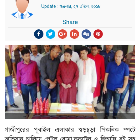
Update : শুক্রবার, ২৭ এপ্রিল, ২০১৮
Share
গাজীপুরের পূবাইল এলাকার স্বপ্নচূড়া পিকনিক স্পটে
অভিযান চালিয়ে পেট্রল বোমা,ককটেল ও জিহাদি বই সহ