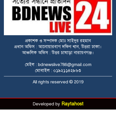
মওকুফ ঘোষণা ইরানের
ইরানের সব বন্দরে নৌযান চলাচলের
অবরোধ প্রত্যাহার করল যুক্তরাষ্ট্র
প্রকাশক ও সম্পাদক মোঃ সাইদুর রহমান
প্রধান অফিস : আনোয়ারবাগ দক্ষিণ খান, উত্তরা ঢাকা।
নির্মাণাধীন মাদরাসার ওয়াশরুমে ‘মেইড ইন
আঞ্চলিক অফিস : উত্তর চাষাড়া নারায়ণগঞ্জ।
পাকিস্তান’ লেখা রিভলবার উদ্ধার
মেইল : bdnewslive786@gmail.com
সুইজারল্যান্ডে ইরান-যুক্তরাষ্ট্র বৈঠক বাতিল,
মোবাইল : ০১৯২১১৪২৯৬৩
এমওইউ স্বাক্ষরের পর নতুন মোড়।
All rights reserved © 2019
Raytahost
Developed by