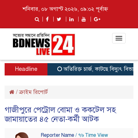
শনিবার, ০৮ অগাস্ট ২০২৬, ০৯:০২ পূর্বাহ্ন
Toggle
navigat
Headline
অতিরিক্ত চার্জ, কাটছে বিদ্যুৎ বিভাগ
থ
/
ক্রাইম রিপোর্ট
গাজীপুরে পেট্রোল বোমা ও ককটেল সহ
জামায়াতের ৪৫ নেতা-কর্মী আটক
Reporter Name
/ ৭৬ Time View