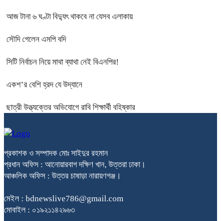
আজ টানা ৬ ঘণ্টা বিদ্যুৎ থাকবে না যেসব এলাকায়
সৌদি গেলেন এমপি বদি
সিটি নির্বাচন নিয়ে মাথা ব্যাথা নেই বিএনপির!
একশ’র বেশি হ্রদ যে উদ্যানে
ছাত্রী উত্ত্যক্তের অভিযোগে রাবি শিক্ষার্থী বহিষ্কার
প্রকাশক ও সম্পাদক মোঃ সাইদুর রহমান
প্রধান অফিস : আনোয়ারবাগ দক্ষিণ খান, উত্তরা ঢাকা।
আঞ্চলিক অফিস : উত্তর চাষাড়া নারায়ণগঞ্জ।
মেইল : bdnewslive786@gmail.com
মোবাইল : ০১৯২১১৪২৯৬৩