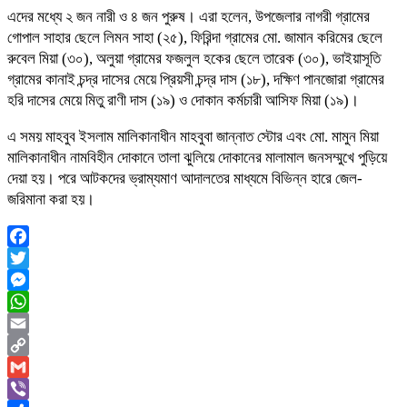
এদের মধ্যে ২ জন নারী ও ৪ জন পুরুষ। এরা হলেন, উপজেলার নাগরী গ্রামের
গোপাল সাহার ছেলে লিমন সাহা (২৫), ফিরিন্দা গ্রামের মো. জামান করিমের ছেলে
রুবেল মিয়া (৩০), অলুয়া গ্রামের ফজলুল হকের ছেলে তারেক (৩০), ভাইয়াসূতি
গ্রামের কানাই চন্দ্র দাসের মেয়ে প্রিয়সী চন্দ্র দাস (১৮), দক্ষিণ পানজোরা গ্রামের
হরি দাসের মেয়ে মিতু রাণী দাস (১৯) ও দোকান কর্মচারী আসিফ মিয়া (১৯)।
এ সময় মাহবুব ইসলাম মালিকানাধীন মাহবুবা জান্নাত স্টোর এবং মো. মামুন মিয়া
মালিকানাধীন নামবিহীন দোকানে তালা ঝুলিয়ে দোকানের মালামাল জনসম্মুখে পুড়িয়ে
দেয়া হয়। পরে আটকদের ভ্রাম্যমাণ আদালতের মাধ্যমে বিভিন্ন হারে জেল-
জরিমানা করা হয়।
Facebook
Twitter
Messenger
WhatsApp
Email
Copy
Link
Gmail