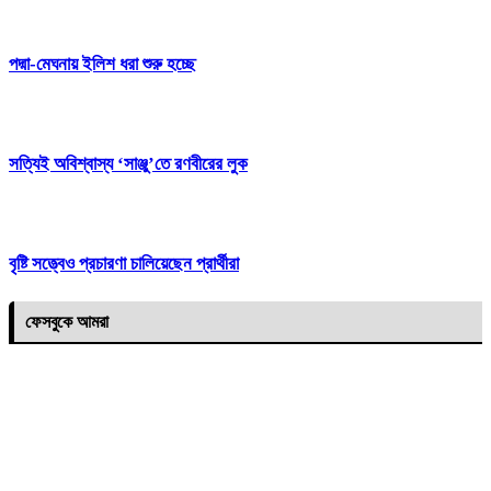
পদ্মা-মেঘনায় ইলিশ ধরা শুরু হচ্ছে
সত্যিই অবিশ্বাস্য ‘সাঞ্জু’তে রণবীরের লুক
বৃষ্টি সত্ত্বেও প্রচারণা চালিয়েছেন প্রার্থীরা
ফেসবুকে আমরা