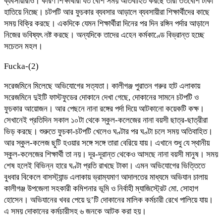
ব্যবসায়ীরাও। কারণ শিক্ষার্থীরা যত বেশি সময় অতিবাহিত করছে তারা ততবেশি টাকা
হাতিয়ে নিচ্ছে। চটপটি আর ফুচকার ব্যবসার আড়ালে ব্যবসায়ীরা শিক্ষার্থীদের কাছে
সময় বিক্রি করছে। একদিকে যেমন শিক্ষার্থীরা দিনের পর দিন রঙ্গিন পর্দার আড়ালে
নিজের ভবিষ্যৎ নষ্ট করছে। অন্যদিকে তাদের এহেন কর্মকাণ্ডে বিভ্রান্ত হচ্ছে
সচেতন মহল।
Fucka-(2)
সরেজমিনে মিলেছে অভিযোগের সত্যতা। কালীগঞ্জ পুরাতন গরুর হাট এলাকায়
সরেজমিনে দুইটি ফাস্টফুডের দোকানে দেখা গেছে, দোকানের সামনে চটপটি ও
ফুচকার আয়োজন। আর পেছনে নানা রঙ্গের পর্দা দিয়ে আটকানো কয়েকটি কক্ষ।
সেখানেই প্রতিদিন সকাল ১০টা থেকে স্কুল-কলেজের নানা বয়সী ছাত্র-ছাত্রীরা
ভিড় করছে। শুরুতে ফুচকা-চটপটি খেলেও ঘণ্টার পর ঘণ্টা চলে সময় অতিবাহিত।
আর স্কুল-কলেজ ছুটি হওয়ার সঙ্গে সঙ্গে তারা বেরিয়ে যায়। এখানে শুধু যে স্থানীয়
স্কুল-কলেজের শিক্ষার্থী তা নয়। দূর-দূরান্ত থেকেও আসছে নানা বয়সী মানুষ। সময়
শেষ হলেই বিভিন্ন হারে ঘণ্টা প্রতি রাখছে টাকা। এমন অভিযোগের ভিত্তিতে
বুধবার বিকেলে বাসস্ট্যান্ড এলাকায় ভ্রাম্যমাণ আদালতের মাধ্যমে অভিযান চালায়
কালীগঞ্জ উপজেলা সহকারী কমিশনার ভূমি ও নির্বাহী ম্যাজিস্ট্রেট মো. সোহাগ
হোসেন। অভিযানের খবর পেয়ে দু’টি দোকানের মালিক কর্মচারী রেখে পালিয়ে যায়।
এ সময় দোকানের কর্মচারীসহ ৬ জনকে আটক করা হয়।