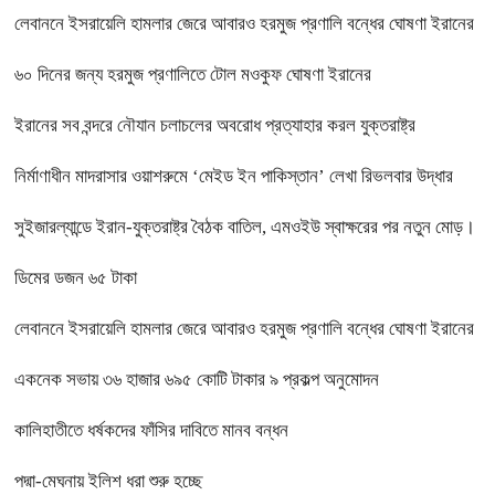
লেবাননে ইসরায়েলি হামলার জেরে আবারও হরমুজ প্রণালি বন্ধের ঘোষণা ইরানের
৬০ দিনের জন্য হরমুজ প্রণালিতে টোল মওকুফ ঘোষণা ইরানের
ইরানের সব বন্দরে নৌযান চলাচলের অবরোধ প্রত্যাহার করল যুক্তরাষ্ট্র
নির্মাণাধীন মাদরাসার ওয়াশরুমে ‘মেইড ইন পাকিস্তান’ লেখা রিভলবার উদ্ধার
সুইজারল্যান্ডে ইরান-যুক্তরাষ্ট্র বৈঠক বাতিল, এমওইউ স্বাক্ষরের পর নতুন মোড়।
ডিমের ডজন ৬৫ টাকা
লেবাননে ইসরায়েলি হামলার জেরে আবারও হরমুজ প্রণালি বন্ধের ঘোষণা ইরানের
একনেক সভায় ৩৬ হাজার ৬৯৫ কোটি টাকার ৯ প্রকল্প অনুমোদন
কালিহাতীতে ধর্ষকদের ফাঁসির দাবিতে মানব বন্ধন
পদ্মা-মেঘনায় ইলিশ ধরা শুরু হচ্ছে