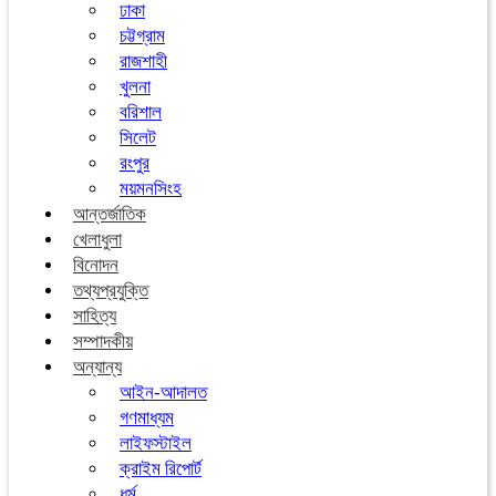
ঢাকা
চট্টগ্রাম
রাজশাহী
খুলনা
বরিশাল
সিলেট
রংপুর
ময়মনসিংহ
আন্তর্জাতিক
খেলাধুলা
বিনোদন
তথ্যপ্রযুক্তি
সাহিত্য
সম্পাদকীয়
অন্যান্য
আইন-আদালত
গণমাধ্যম
লাইফস্টাইল
ক্রাইম রিপোর্ট
ধর্ম