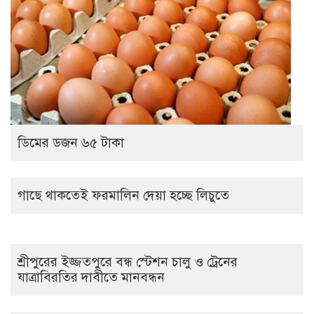
ডিমের ডজন ৬৫ টাকা
গাছে থাকতেই ফরমালিন দেয়া হচ্ছে লিচুতে
শ্রীপুরের ইজ্জতপুরে বন্ধ স্টেশন চালু ও ট্রেনের
যাত্রাবিরতির দাবীতে মানবন্ধন