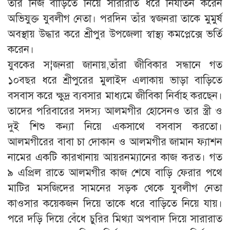
তাঁর নিজ বাড়িতে নিয়ে সারারাত ধরে নির্যাতন করেন
অভিযুক্ত যুবলীগ নেতা। পরদিন তাঁর স্বজনরা তাকে মুমুর্ষ
অবস্থায় উদ্ধার করে শ্রীপুর উপজেলা স্বাস্থ্য কমপ্লেক্সে ভর্তি
করেন।
যুবকের স¦জনরা জানায়,তাঁরা জীবিকার সন্ধানে গত
১০বছর ধরে শ্রীপুরের মুলাইদ এলাকায় ভাড়া বাড়িতে
বসবাস করে ক্ষুদ্র ব্যবসার মাধ্যমে জীবিকা নির্বাহ করছেন।
তাদের পরিবারের সদস্য আলমগীর হোসেনও তার স্ত্রী ও
দুই শিশু কন্যা নিয়ে একসাথে বসবাস করতো।
আলমগীরের বাবা চা দোকান ও আলমগীর জামান ফ্যাশন
নামের একটি কারখানায় আয়রনম্যানের কাজ করত। গত
৯ এপ্রিল রাতে আলমগীর কাজ শেষে বাড়ি ফেরার পথে
মাটির মসজিদের সামনের সড়ক থেকে যুবলীগ নেতা
কাওসার কয়েকজন দিয়ে তাকে ধরে বাড়িতে নিয়ে যায়।
পরে দড়ি দিয়ে বেঁধে চুরির মিথ্যা অপবাদ দিয়ে সারারাত