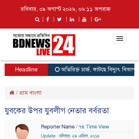
রবিবার, ০৯ অগাস্ট ২০২৬, ০৬:১১ অপরাহ্ন
Toggle
navigat
Headline
অতিরিক্ত চার্জ, কাটছে বিদ্যুৎ বিভাগ
থা
/
গ্রাম বাংলা
যুবকের উপর যুবলীগ নেতার বর্বরতা
Reporter Name
/ ৭৪ Time View
Update : রবিবার, ২৯ এপ্রিল, ২০১৮