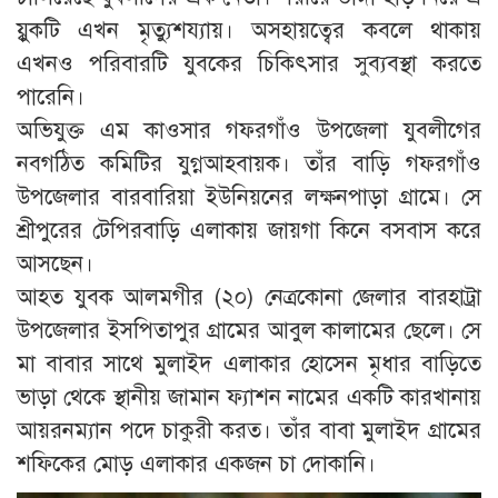
য্বুকটি এখন মৃত্যুশয্যায়। অসহায়ত্বের কবলে থাকায়
এখনও পরিবারটি যুবকের চিকিৎসার সুব্যবস্থা করতে
পারেনি।
অভিযুক্ত এম কাওসার গফরগাঁও উপজেলা যুবলীগের
নবগঠিত কমিটির যুগ্নআহবায়ক। তাঁর বাড়ি গফরগাঁও
উপজেলার বারবারিয়া ইউনিয়নের লক্ষনপাড়া গ্রামে। সে
শ্রীপুরের টেপিরবাড়ি এলাকায় জায়গা কিনে বসবাস করে
আসছেন।
আহত যুবক আলমগীর (২০) নেত্রকোনা জেলার বারহাট্রা
উপজেলার ইসপিতাপুর গ্রামের আবুল কালামের ছেলে। সে
মা বাবার সাথে মুলাইদ এলাকার হোসেন মৃধার বাড়িতে
ভাড়া থেকে স্থানীয় জামান ফ্যাশন নামের একটি কারখানায়
আয়রনম্যান পদে চাকুরী করত। তাঁর বাবা মুলাইদ গ্রামের
শফিকের মোড় এলাকার একজন চা দোকানি।