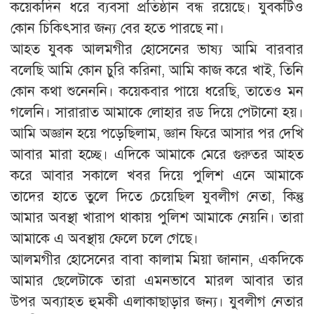
কয়েকদিন ধরে ব্যবসা প্রতিষ্ঠান বন্ধ রয়েছে। যুবকটিও
কোন চিকিৎসার জন্য বের হতে পারছে না।
আহত যুবক আলমগীর হোসেনের ভাষ্য আমি বারবার
বলেছি আমি কোন চুরি করিনা, আমি কাজ করে খাই, তিনি
কোন কথা শুনেননি। কয়েকবার পায়ে ধরেছি, তাতেও মন
গলেনি। সারারাত আমাকে লোহার রড দিয়ে পেটানো হয়।
আমি অজ্ঞান হয়ে পড়েছিলাম, জ্ঞান ফিরে আসার পর দেখি
আবার মারা হচ্ছে। এদিকে আমাকে মেরে গুরুতর আহত
করে আবার সকালে খবর দিয়ে পুলিশ এনে আমাকে
তাদের হাতে তুলে দিতে চেয়েছিল যুবলীগ নেতা, কিন্তু
আমার অবস্থা খারাপ থাকায় পুলিশ আমাকে নেয়নি। তারা
আমাকে এ অবস্থায় ফেলে চলে গেছে।
আলমগীর হোসেনের বাবা কালাম মিয়া জানান, একদিকে
আমার ছেলেটাকে তারা এমনভাবে মারল আবার তার
উপর অব্যাহত হুমকী এলাকাছাড়ার জন্য। যুবলীগ নেতার