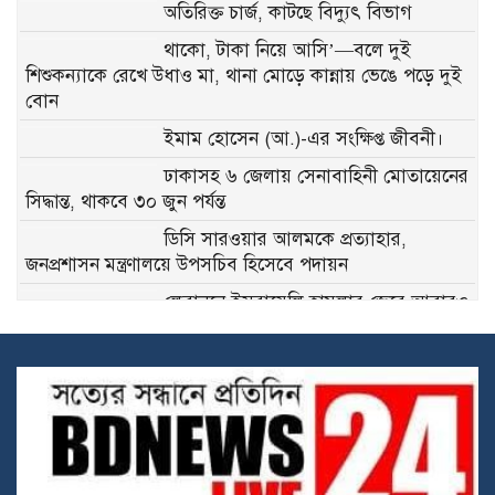
অতিরিক্ত চার্জ, কাটছে বিদ্যুৎ বিভাগ
থাকো, টাকা নিয়ে আসি’—বলে দুই
শিশুকন্যাকে রেখে উধাও মা, থানা মোড়ে কান্নায় ভেঙে পড়ে দুই
বোন
ইমাম হোসেন (আ.)-এর সংক্ষিপ্ত জীবনী।
ঢাকাসহ ৬ জেলায় সেনাবাহিনী মোতায়েনের
সিদ্ধান্ত, থাকবে ৩০ জুন পর্যন্ত
ডিসি সারওয়ার আলমকে প্রত্যাহার,
জনপ্রশাসন মন্ত্রণালয়ে উপসচিব হিসেবে পদায়ন
লেবাননে ইসরায়েলি হামলার জেরে আবারও
হরমুজ প্রণালি বন্ধের ঘোষণা ইরানের
৬০ দিনের জন্য হরমুজ প্রণালিতে টোল
মওকুফ ঘোষণা ইরানের
ইরানের সব বন্দরে নৌযান চলাচলের
অবরোধ প্রত্যাহার করল যুক্তরাষ্ট্র