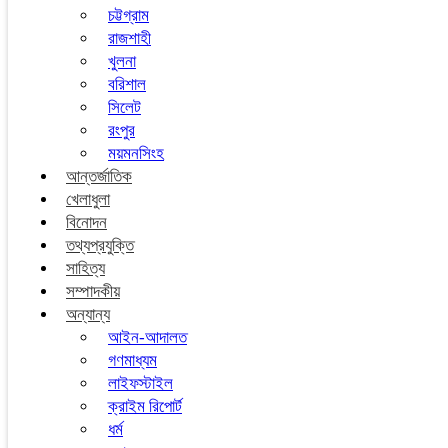
চট্টগ্রাম
রাজশাহী
খুলনা
বরিশাল
সিলেট
রংপুর
ময়মনসিংহ
আন্তর্জাতিক
খেলাধুলা
বিনোদন
তথ্যপ্রযুক্তি
সাহিত্য
সম্পাদকীয়
অন্যান্য
আইন-আদালত
গণমাধ্যম
লাইফস্টাইল
ক্রাইম রিপোর্ট
ধর্ম