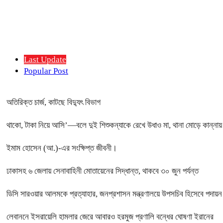
Last Update
Popular Post
অতিরিক্ত চার্জ, কাটছে বিদ্যুৎ বিভাগ
থাকো, টাকা নিয়ে আসি’—বলে দুই শিশুকন্যাকে রেখে উধাও মা, থানা মোড়ে কান্না
ইমাম হোসেন (আ.)-এর সংক্ষিপ্ত জীবনী।
ঢাকাসহ ৬ জেলায় সেনাবাহিনী মোতায়েনের সিদ্ধান্ত, থাকবে ৩০ জুন পর্যন্ত
ডিসি সারওয়ার আলমকে প্রত্যাহার, জনপ্রশাসন মন্ত্রণালয়ে উপসচিব হিসেবে পদায়ন
লেবাননে ইসরায়েলি হামলার জেরে আবারও হরমুজ প্রণালি বন্ধের ঘোষণা ইরানের