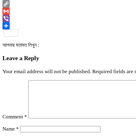
Email
Copy
Link
Gmail
Viber
Share
আপনার মতামত লিখুন :
Leave a Reply
Your email address will not be published.
Required fields are
Comment
*
Name
*