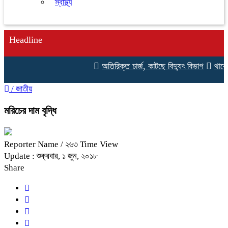
স্বাস্থ্য
Headline
অতিরিক্ত চার্জ, কাটছে বিদ্যুৎ বিভাগ
থাকো, ট
/
জাতীয়
মরিচের দাম বৃদ্ধি
Reporter Name
/ ২৬৩ Time View
Update : শুক্রবার, ১ জুন, ২০১৮
Share