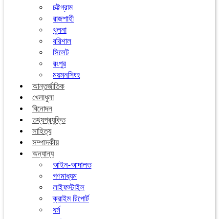
চট্টগ্রাম
রাজশাহী
খুলনা
বরিশাল
সিলেট
রংপুর
ময়মনসিংহ
আন্তর্জাতিক
খেলাধুলা
বিনোদন
তথ্যপ্রযুক্তি
সাহিত্য
সম্পাদকীয়
অন্যান্য
আইন-আদালত
গণমাধ্যম
লাইফস্টাইল
ক্রাইম রিপোর্ট
ধর্ম