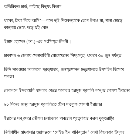
অতিরিক্ত চার্জ, কাটছে বিদ্যুৎ বিভাগ
থাকো, টাকা নিয়ে আসি’—বলে দুই শিশুকন্যাকে রেখে উধাও মা, থানা মোড়ে
কান্নায় ভেঙে পড়ে দুই বোন
ইমাম হোসেন (আ.)-এর সংক্ষিপ্ত জীবনী।
ঢাকাসহ ৬ জেলায় সেনাবাহিনী মোতায়েনের সিদ্ধান্ত, থাকবে ৩০ জুন পর্যন্ত
ডিসি সারওয়ার আলমকে প্রত্যাহার, জনপ্রশাসন মন্ত্রণালয়ে উপসচিব হিসেবে
পদায়ন
লেবাননে ইসরায়েলি হামলার জেরে আবারও হরমুজ প্রণালি বন্ধের ঘোষণা ইরানের
৬০ দিনের জন্য হরমুজ প্রণালিতে টোল মওকুফ ঘোষণা ইরানের
ইরানের সব বন্দরে নৌযান চলাচলের অবরোধ প্রত্যাহার করল যুক্তরাষ্ট্র
নির্মাণাধীন মাদরাসার ওয়াশরুমে ‘মেইড ইন পাকিস্তান’ লেখা রিভলবার উদ্ধার