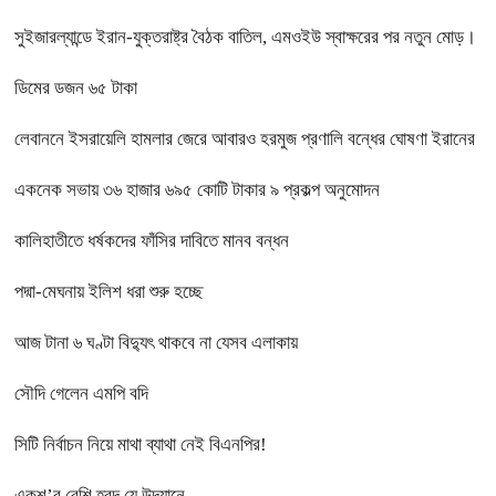
সুইজারল্যান্ডে ইরান-যুক্তরাষ্ট্র বৈঠক বাতিল, এমওইউ স্বাক্ষরের পর নতুন মোড়।
ডিমের ডজন ৬৫ টাকা
লেবাননে ইসরায়েলি হামলার জেরে আবারও হরমুজ প্রণালি বন্ধের ঘোষণা ইরানের
একনেক সভায় ৩৬ হাজার ৬৯৫ কোটি টাকার ৯ প্রকল্প অনুমোদন
কালিহাতীতে ধর্ষকদের ফাঁসির দাবিতে মানব বন্ধন
পদ্মা-মেঘনায় ইলিশ ধরা শুরু হচ্ছে
আজ টানা ৬ ঘণ্টা বিদ্যুৎ থাকবে না যেসব এলাকায়
সৌদি গেলেন এমপি বদি
সিটি নির্বাচন নিয়ে মাথা ব্যাথা নেই বিএনপির!
একশ’র বেশি হ্রদ যে উদ্যানে