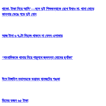
থাকো, টাকা নিয়ে আসি’—বলে দুই শিশুকন্যাকে রেখে উধাও মা, থানা মোড়ে
কান্নায় ভেঙে পড়ে দুই বোন
আজ টানা ৬ ঘণ্টা বিদ্যুৎ থাকবে না যেসব এলাকায়
‘সাংবাদিককে থানায় নিয়ে পায়ুপথে জ্বলন্ত মোমের ছ্যাঁকা’
ঈদে টাঙ্গাইল মহাসড়কে ভয়াবহ যানজটের শঙ্কা
ডিমের ডজন ৬৫ টাকা