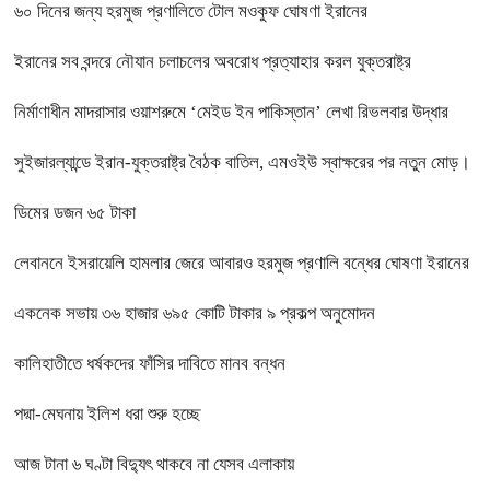
৬০ দিনের জন্য হরমুজ প্রণালিতে টোল মওকুফ ঘোষণা ইরানের
ইরানের সব বন্দরে নৌযান চলাচলের অবরোধ প্রত্যাহার করল যুক্তরাষ্ট্র
নির্মাণাধীন মাদরাসার ওয়াশরুমে ‘মেইড ইন পাকিস্তান’ লেখা রিভলবার উদ্ধার
সুইজারল্যান্ডে ইরান-যুক্তরাষ্ট্র বৈঠক বাতিল, এমওইউ স্বাক্ষরের পর নতুন মোড়।
ডিমের ডজন ৬৫ টাকা
লেবাননে ইসরায়েলি হামলার জেরে আবারও হরমুজ প্রণালি বন্ধের ঘোষণা ইরানের
একনেক সভায় ৩৬ হাজার ৬৯৫ কোটি টাকার ৯ প্রকল্প অনুমোদন
কালিহাতীতে ধর্ষকদের ফাঁসির দাবিতে মানব বন্ধন
পদ্মা-মেঘনায় ইলিশ ধরা শুরু হচ্ছে
আজ টানা ৬ ঘণ্টা বিদ্যুৎ থাকবে না যেসব এলাকায়