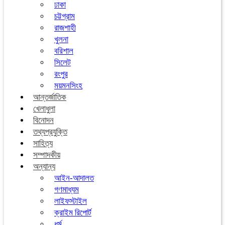
ঢাকা
চট্টগ্রাম
রাজশাহী
খুলনা
বরিশাল
সিলেট
রংপুর
ময়মনসিংহ
আন্তর্জাতিক
খেলাধুলা
বিনোদন
তথ্যপ্রযুক্তি
সাহিত্য
সম্পাদকীয়
অন্যান্য
আইন-আদালত
গণমাধ্যম
লাইফস্টাইল
ক্রাইম রিপোর্ট
ধর্ম