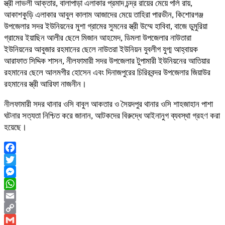
স্ত্রী লাভলী আক্তার, বালাপাড়া এলাকার প্রমাদ চন্দ্র রায়ের মেয়ে পলি রায়,
আকাশকুড়ি এলাকার আবুল কালাম আজাদের মেয়ে তাহিরা পারভীন, কিশোরগঞ্জ
উপজেলার সদর ইউনিয়নের মুশা গ্রামের সুমনের স্ত্রী উম্মে হাবিবা, বাজে ডুমুরিয়া
গ্রামের ইয়াছিন আলীর ছেলে মিজান আহমেদ, ডিমলা উপজেলার নাউতারা
ইউনিয়নের আবুজার রহমানের ছেলে নাউতরা ইউনিয়ন যুবলীগ যুগ্ম আহ্বায়ক
আরাফাত সিদ্দিক শাসন, নীলফামারী সদর উপজেলার টুপামারী ইউনিয়নের আতিয়ার
রহমানের ছেলে আলমগীর হোসেন এবং দিনাজপুরের চিরিরবন্দর উপজেলার জিয়াউর
রহমানের স্ত্রী আরিফা নাজনীন।
নীলফামারী সদর থানার ওসি বাবুল আকতার ও সৈয়দপুর থানার ওসি শাহজাহান পাশা
ঘটনার সত্যতা নিশ্চিত করে জানান, আটকদের বিরুদ্ধে আইনানুগ ব্যবস্থা গ্রহণ করা
হয়েছে।
Facebook
Twitter
Messenger
WhatsApp
Email
Copy