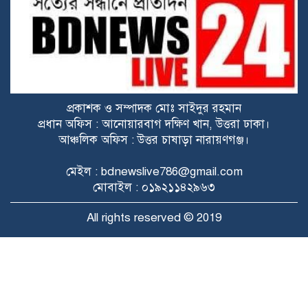
মওকুফ ঘোষণা ইরানের
ইরানের সব বন্দরে নৌযান চলাচলের
অবরোধ প্রত্যাহার করল যুক্তরাষ্ট্র
প্রকাশক ও সম্পাদক মোঃ সাইদুর রহমান
প্রধান অফিস : আনোয়ারবাগ দক্ষিণ খান, উত্তরা ঢাকা।
নির্মাণাধীন মাদরাসার ওয়াশরুমে ‘মেইড ইন
আঞ্চলিক অফিস : উত্তর চাষাড়া নারায়ণগঞ্জ।
পাকিস্তান’ লেখা রিভলবার উদ্ধার
মেইল : bdnewslive786@gmail.com
সুইজারল্যান্ডে ইরান-যুক্তরাষ্ট্র বৈঠক বাতিল,
মোবাইল : ০১৯২১১৪২৯৬৩
এমওইউ স্বাক্ষরের পর নতুন মোড়।
All rights reserved © 2019
Raytahost
Developed by