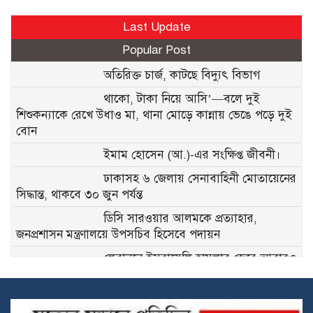
Last Update
Popular Post
অতিরিক্ত চার্জ, কাটছে বিদ্যুৎ বিভাগ
থাকো, টাকা নিয়ে আসি’—বলে দুই
শিশুকন্যাকে রেখে উধাও মা, থানা মোড়ে কান্নায় ভেঙে পড়ে দুই
বোন
ইমাম হোসেন (আ.)-এর সংক্ষিপ্ত জীবনী।
ঢাকাসহ ৬ জেলায় সেনাবাহিনী মোতায়েনের
সিদ্ধান্ত, থাকবে ৩০ জুন পর্যন্ত
ডিসি সারওয়ার আলমকে প্রত্যাহার,
জনপ্রশাসন মন্ত্রণালয়ে উপসচিব হিসেবে পদায়ন
লেবাননে ইসরায়েলি হামলার জেরে আবারও
হরমুজ প্রণালি বন্ধের ঘোষণা ইরানের
৬০ দিনের জন্য হরমুজ প্রণালিতে টোল