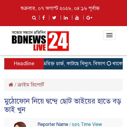
শুক্রবার, ০৭ অগাস্ট ২০২৬, ০৪:১৬ পূর্বাহ্ন
Toggle
navigat
Headline
অতিরিক্ত চার্জ, কাটছে বিদ্যুৎ বিভাগ
থাকো, টাকা
/
ক্রাইম রিপোর্ট
মুঠোফোন নিয়ে দ্বন্দ্বে ছোট ভাইয়ের হাতে বড়
ভাই খুন
Reporter Name
/ ২৫২ Time View